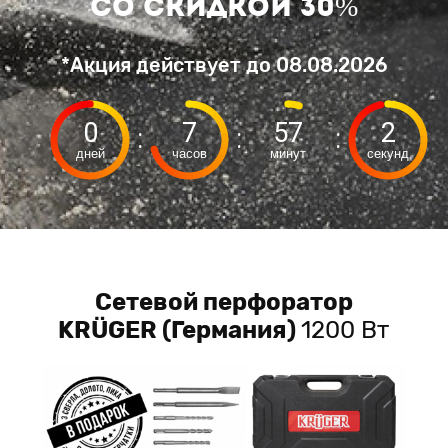
со скидкой 30%
*Акция действует до
08.08.2026
0
7
57
1
:
:
:
дней
часов
минут
секунд
Сетевой перфоратор
KRÜGER (Германия)
1200 Вт